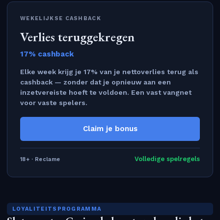
WEKELIJKSE CASHBACK
Verlies teruggekregen
17% cashback
Elke week krijg je 17% van je nettoverlies terug als
cashback — zonder dat je opnieuw aan een
inzetvereiste hoeft te voldoen. Een vast vangnet
voor vaste spelers.
Claim je bonus
Volledige spelregels
18+ · Reclame
LOYALITEITSPROGRAMMA