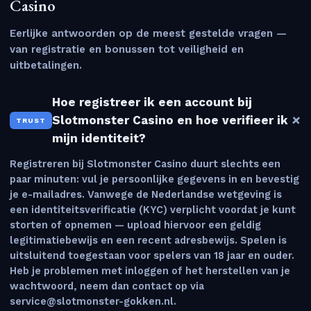
Casino
Eerlijke antwoorden op de meest gestelde vragen —
van registratie en bonussen tot veiligheid en
uitbetalingen.
Hoe registreer ik een account bij
+
Slotmonster Casino en hoe verifieer ik
TRUST
mijn identiteit?
Registreren bij Slotmonster Casino duurt slechts een
paar minuten: vul je persoonlijke gegevens in en bevestig
je e-mailadres. Vanwege de Nederlandse wetgeving is
een identiteitsverificatie (KYC) verplicht voordat je kunt
storten of opnemen — upload hiervoor een geldig
legitimatiebewijs en een recent adresbewijs. Spelen is
uitsluitend toegestaan voor spelers van 18 jaar en ouder.
Heb je problemen met inloggen of het herstellen van je
wachtwoord, neem dan contact op via
service@slotmonster-gokken.nl
.