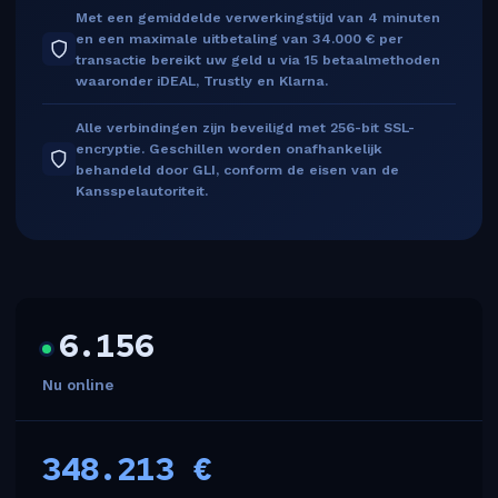
Met een gemiddelde verwerkingstijd van 4 minuten
en een maximale uitbetaling van 34.000 € per
transactie bereikt uw geld u via 15 betaalmethoden
waaronder iDEAL, Trustly en Klarna.
Alle verbindingen zijn beveiligd met 256-bit SSL-
encryptie. Geschillen worden onafhankelijk
behandeld door GLI, conform de eisen van de
Kansspelautoriteit.
6.168
Nu online
348.213
€