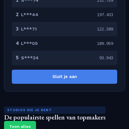
1
S***74
232.759
2
L***44
197.433
3
L***71
122.389
4
L***05
109.959
5
S***24
93.943
Sluit je aan
STUDIOS DIE JE KENT
De populairste spellen van topmakers
PRAGMATIC PLAY
Toon alles
Fruit Party