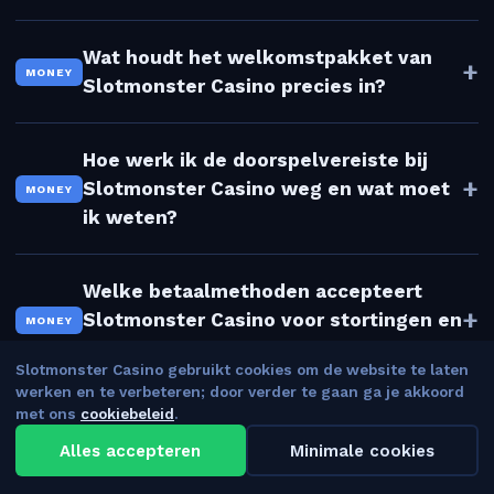
Wat houdt het welkomstpakket van
+
MONEY
Slotmonster Casino precies in?
Hoe werk ik de doorspelvereiste bij
+
Slotmonster Casino weg en wat moet
MONEY
ik weten?
Welke betaalmethoden accepteert
+
Slotmonster Casino voor stortingen en
MONEY
opnames?
Slotmonster Casino gebruikt cookies om de website te laten
werken en te verbeteren; door verder te gaan ga je akkoord
met ons
cookiebeleid
.
Is Slotmonster Casino legaal en
+
gelicentieerd voor Nederlandse
Alles accepteren
Minimale cookies
TRUST
spelers?