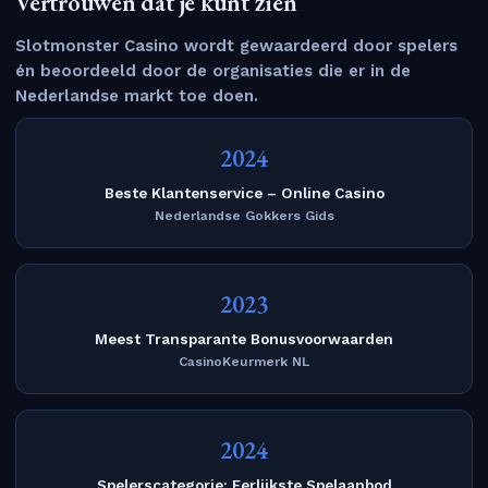
Vertrouwen dat je kunt zien
Slotmonster Casino wordt gewaardeerd door spelers
én beoordeeld door de organisaties die er in de
Nederlandse markt toe doen.
2024
Beste Klantenservice – Online Casino
Nederlandse Gokkers Gids
2023
Meest Transparante Bonusvoorwaarden
CasinoKeurmerk NL
2024
Spelerscategorie: Eerlijkste Spelaanbod