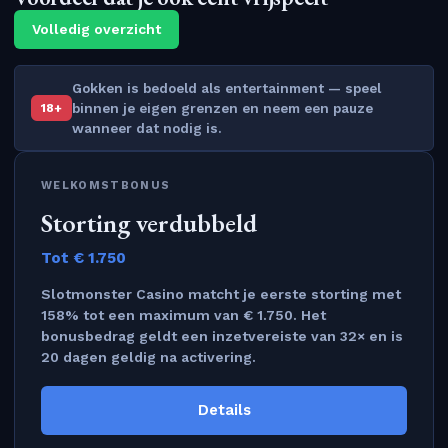
Volledig overzicht
Gokken is bedoeld als entertainment — speel
binnen je eigen grenzen en neem een pauze
18+
wanneer dat nodig is.
WELKOMSTBONUS
Storting verdubbeld
Tot € 1.750
Slotmonster Casino matcht je eerste storting met
158% tot een maximum van € 1.750. Het
bonusbedrag geldt een inzetvereiste van 32× en is
20 dagen geldig na activering.
Details