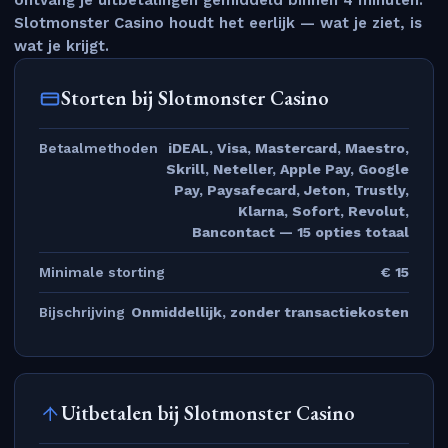
ontvang je uitbetalingen gemiddeld binnen 4 minuten.
Slotmonster Casino houdt het eerlijk — wat je ziet, is
wat je krijgt.
Storten bij Slotmonster Casino
Betaalmethoden
iDEAL, Visa, Mastercard, Maestro,
Skrill, Neteller, Apple Pay, Google
Pay, Paysafecard, Jeton, Trustly,
Klarna, Sofort, Revolut,
Bancontact — 15 opties totaal
Minimale storting
€ 15
Bijschrijving
Onmiddellijk, zonder transactiekosten
Uitbetalen bij Slotmonster Casino