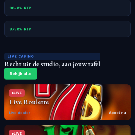
MICROGAMING
96.0% RTP
Retro Reels
97.0% RTP
LIVE CASINO
Recht uit de studio, aan jouw tafel
Bekijk alle
LIVE
Live Roulette
Live dealer
Speel nu
LIVE