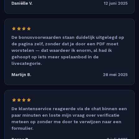
Daniëlle V.
12 juni 2025
De bonusvoorwaarden staan duidelijk uitgelegd op
de pagina zelf, zonder dat je door een PDF moet
worstelen — dat waardeer ik enorm, al had ik
gehoopt op iets meer spelaanbod in de
livecategorie.
Martijn B.
28 mei 2025
De klantenservice reageerde via de chat binnen een
paar minuten en loste mijn vraag over verificatie
meteen op zonder me door te verwijzen naar een
formulier.