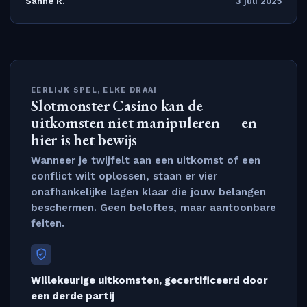
Sanne R.
3 juli 2025
EERLIJK SPEL, ELKE DRAAI
Slotmonster Casino kan de
uitkomsten niet manipuleren — en
hier is het bewijs
Wanneer je twijfelt aan een uitkomst of een
conflict wilt oplossen, staan er vier
onafhankelijke lagen klaar die jouw belangen
beschermen. Geen beloftes, maar aantoonbare
feiten.
Willekeurige uitkomsten, gecertificeerd door
een derde partij