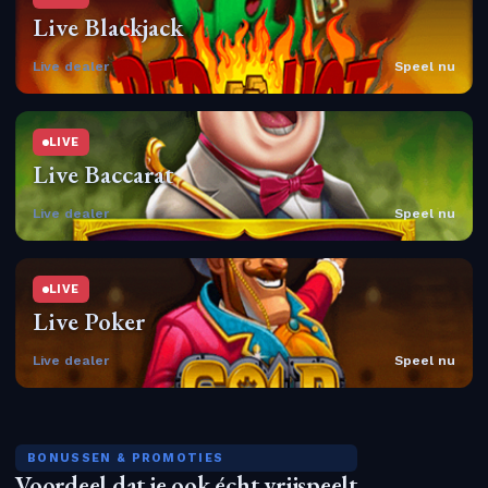
Live Blackjack
Live dealer
Speel nu
LIVE
Live Baccarat
Live dealer
Speel nu
LIVE
Live Poker
Live dealer
Speel nu
BONUSSEN & PROMOTIES
Voordeel dat je ook écht vrijspeelt