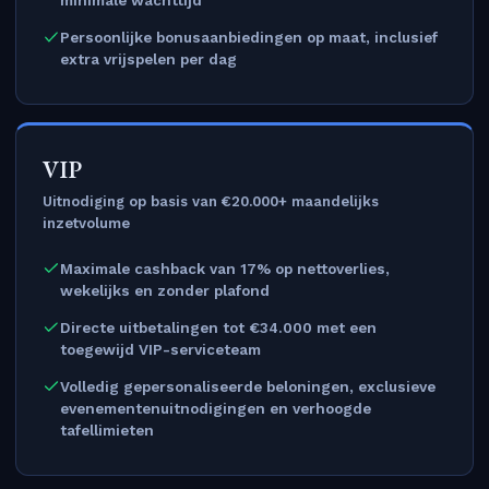
minimale wachttijd
Persoonlijke bonusaanbiedingen op maat, inclusief
extra vrijspelen per dag
VIP
Uitnodiging op basis van €20.000+ maandelijks
inzetvolume
Maximale cashback van 17% op nettoverlies,
wekelijks en zonder plafond
Directe uitbetalingen tot €34.000 met een
toegewijd VIP-serviceteam
Volledig gepersonaliseerde beloningen, exclusieve
evenementenuitnodigingen en verhoogde
tafellimieten