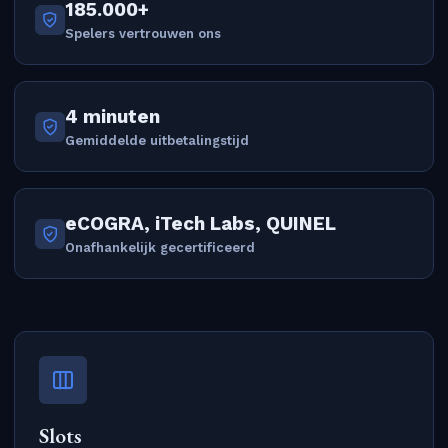
185.000+
Spelers vertrouwen ons
4 minuten
Gemiddelde uitbetalingstijd
eCOGRA, iTech Labs, QUINEL
Onafhankelijk gecertificeerd
Slots